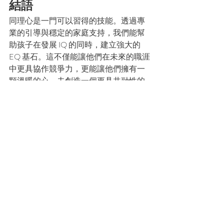
結語
同理心是一門可以習得的技能。透過專
業的引導與穩定的家庭支持，我們能幫
助孩子在發展 IQ 的同時，建立強大的 
EQ 基石。這不僅能讓他們在未來的職涯
中更具協作競爭力，更能讓他們擁有一
顆溫暖的心，去創造一個更具共融性的
社會。
參考文獻 (References)
Decety, J., & Jackson, P. L. (2004). The 
functional architecture of human empathy. 
Behavioral and Cognitive Neuroscience 
Reviews, 3(2), 71-100.
Eisenberg, N., & Strayer, J. (1987). Empathy 
and Its Development. Cambridge University 
Press.