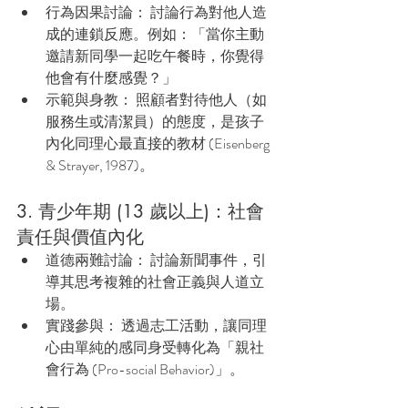
行為因果討論： 討論行為對他人造
成的連鎖反應。例如：「當你主動
邀請新同學一起吃午餐時，你覺得
他會有什麼感覺？」
示範與身教： 照顧者對待他人（如
服務生或清潔員）的態度，是孩子
內化同理心最直接的教材 (Eisenberg 
& Strayer, 1987)。
3. 青少年期 (13 歲以上)：社會
責任與價值內化
道德兩難討論： 討論新聞事件，引
導其思考複雜的社會正義與人道立
場。
實踐參與： 透過志工活動，讓同理
心由單純的感同身受轉化為「親社
會行為 (Pro-social Behavior)」。