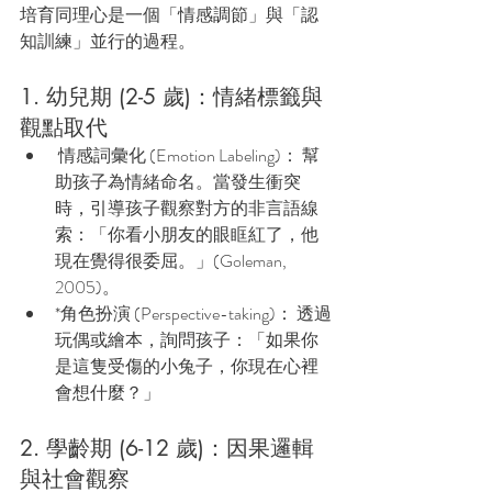
培育同理心是一個「情感調節」與「認
知訓練」並行的過程。
1. 幼兒期 (2-5 歲)：情緒標籤與
觀點取代
 情感詞彙化 (Emotion Labeling)： 幫
助孩子為情緒命名。當發生衝突
時，引導孩子觀察對方的非言語線
索：「你看小朋友的眼眶紅了，他
現在覺得很委屈。」(Goleman, 
2005)。
*角色扮演 (Perspective-taking)： 透過
玩偶或繪本，詢問孩子：「如果你
是這隻受傷的小兔子，你現在心裡
會想什麼？」
2. 學齡期 (6-12 歲)：因果邏輯
與社會觀察