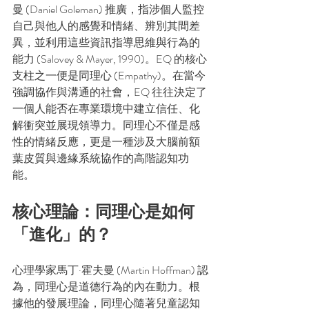
曼 (Daniel Goleman) 推廣，指涉個人監控
自己與他人的感覺和情緒、辨別其間差
異，並利用這些資訊指導思維與行為的
能力 (Salovey & Mayer, 1990)。EQ 的核心
支柱之一便是同理心 (Empathy)。在當今
強調協作與溝通的社會，EQ 往往決定了
一個人能否在專業環境中建立信任、化
解衝突並展現領導力。同理心不僅是感
性的情緒反應，更是一種涉及大腦前額
葉皮質與邊緣系統協作的高階認知功
能。
核心理論：同理心是如何
「進化」的？
心理學家馬丁·霍夫曼 (Martin Hoffman) 認
為，同理心是道德行為的內在動力。根
據他的發展理論，同理心隨著兒童認知