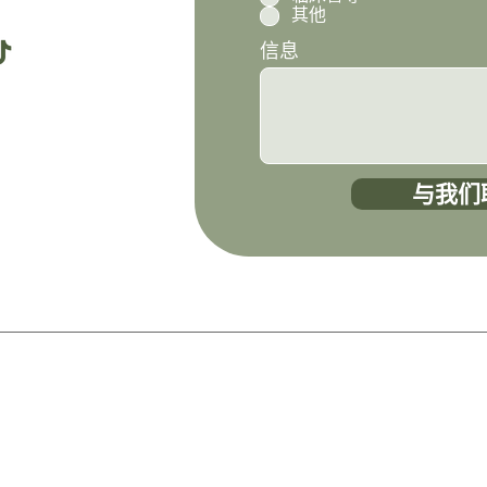
i
其他
r
e
信息
d
与我们