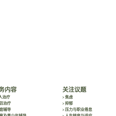
务内容
关注议题
人治疗
> 焦虑
伴侣治疗
> 抑郁
家庭辅导
> 压力与职业倦怠
儿童及青少年辅导
> 人生转变与适应