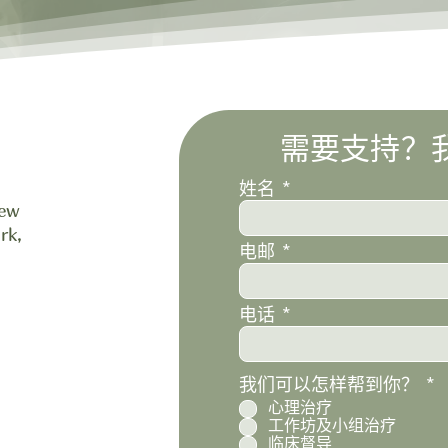
需要支持？
姓名
iew
rk,
电邮
电话
R
我们可以怎样帮到你？
*
e
心理治疗
q
工作坊及小组治疗
u
临床督导