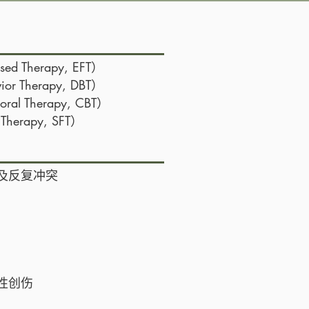
d Therapy, EFT）
or Therapy, DBT）
al Therapy, CBT）
herapy, SFT）
及反复冲突
性创伤