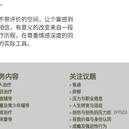
题。
不带评价的空间，让个案感到
相信，有意义的改变来自一段
疗历程，在尊重情感深度的同
的实际工具。
务内容
关注议题
人治疗
> 焦虑
伴侣治疗
> 抑郁
家庭辅导
> 压力与职业倦怠
儿童及青少年辅导
> 人生转变与适应
小组治疗
> 创伤与创伤后压力症（PTSD
临床督导
> 自我价值与身份认同
> 成瘾及强迫性行为