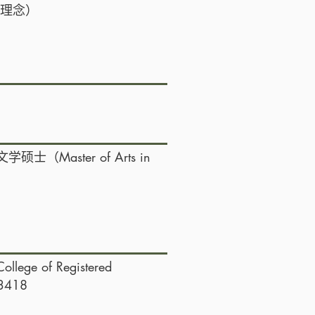
 理念）
文学硕士（Master of Arts in
 of Registered
13418