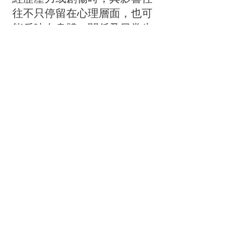
往不只停留在心理層面，也可
能反映在身體、關係及日常生
活之中。療癒不只是學習應對
技巧，更是重新連結自己、理
解自身經歷，並逐步恢復內在
平衡與韌性。
我結合多種實證為本的治療方
法，包括認知行為治療
（CBT）、眼動減敏與歷程更
新治療（EMDR）、辯證行為
治療（DBT）技巧、正念，以
及創傷知情照護。我的目標是
建立一個溫暖、合作、不帶批
判的空間，讓個案在療癒旅程
中感到被理解與支持。